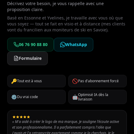
Décrivez votre besoin, je vous rappelle avec une
proposition claire.
Basé en Essonne et Yvelines, je travaille avec vous où que
vous soyez — tout se fait en visio et à distance (mes clients
vont du francilien aux moniteurs de ski en Savoie).
06 76 90 88 80
WhatsApp
Formulaire
🔑
🚫
Tout est à vous
Pas d'abonnement forcé
Optimisé IA dès la
⚙️
🤖
Du vrai code
livraison
« M'a aidé à créer le logo de ma marque. Je souligne l'écoute active
et son professionnalisme. Il a parfaitement compris l'idée que
j'avais et l'a retranscrite exactement comme je la cherchais. Je le