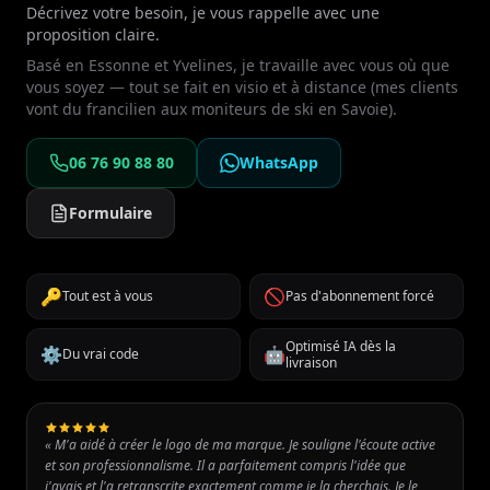
Décrivez votre besoin, je vous rappelle avec une
proposition claire.
Basé en Essonne et Yvelines, je travaille avec vous où que
vous soyez — tout se fait en visio et à distance (mes clients
vont du francilien aux moniteurs de ski en Savoie).
06 76 90 88 80
WhatsApp
Formulaire
🔑
🚫
Tout est à vous
Pas d'abonnement forcé
Optimisé IA dès la
⚙️
🤖
Du vrai code
livraison
« M'a aidé à créer le logo de ma marque. Je souligne l'écoute active
et son professionnalisme. Il a parfaitement compris l'idée que
j'avais et l'a retranscrite exactement comme je la cherchais. Je le